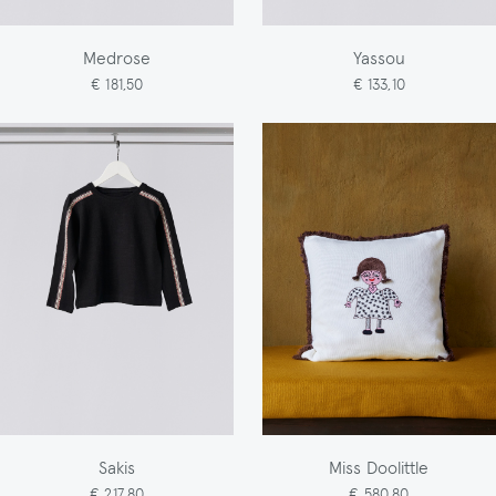
Medrose
Yassou
€ 181,50
€ 133,10
Sakis
Miss Doolittle
€ 217,80
€ 580,80