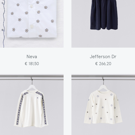
Neva
Jefferson Dr
€ 181,50
€ 266,20