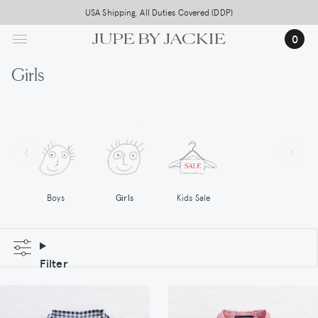
Skip
Free worldwide shipping on all orders above 500,-
to
0
main
content
Girls
Boys
Girls
Kids Sale
Filter