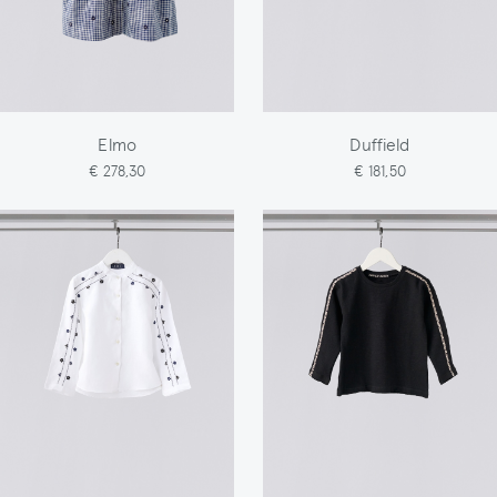
Elmo
Duffield
€ 278,30
€ 181,50